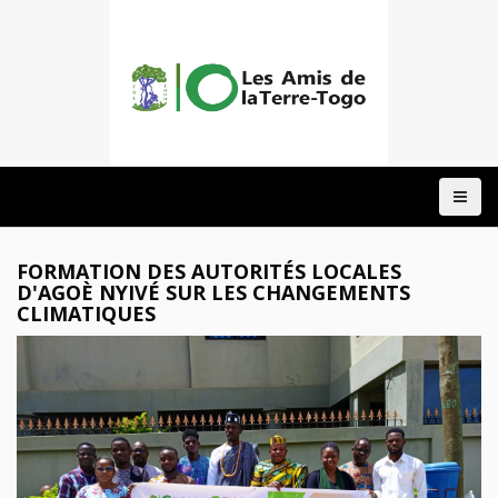
ACCUEIL
A
PROPOS
NOTRE
FORMATION DES AUTORITÉS LOCALES
ACTION
D'AGOÈ NYIVÉ SUR LES CHANGEMENTS
CLIMATIQUES
DOMAINES
PROJETS