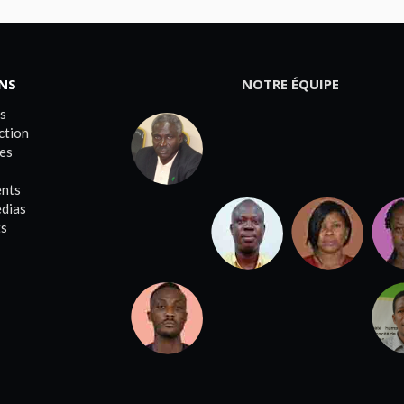
ENS
NOTRE ÉQUIPE
s
ction
es
nts
dias
s